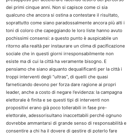
dei primi cinque anni.
​​​
Non si capisce come ci sia
qualcuno che ancora si ostina
a contestare il risultato,
soprattutto come siano paradossalmente ancora più alti i
toni di coloro che capeggiando le loro l
iste hanno avuto
pochissimi consensi
:
a questo punto è auspicabile
un
ritorno alla realtà per
instaurare un clima di pacificazione
sociale che in questi giorni irresponsabilmente non
esiste ma di cui la città ha ve
ramente bisogno.
E
pensiamo che siano alquanto dequalificanti per la città i
troppi interventi degli “ultras”, di quelli che
quasi
farneticando
devono per forza dare ragione ai propri
leader, anche a costo di negare l’evidenza: la campagna
elettorale
è finita
e se questi tipi di interventi non
propositivi
erano
già poco tollerabili in
fase
pre-
elettorale
, adesso
risultano inaccettabili
perché ognuno
dovrebbe ammantarsi di grande senso di responsabilità e
consentire a chi ha il dovere di gestire di poterlo fare