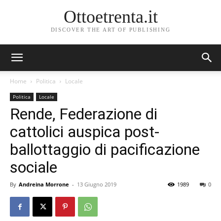
Ottoetrenta.it
DISCOVER THE ART OF PUBLISHING
Home
Politica
Locale
Politica
Locale
Rende, Federazione di
cattolici auspica post-
ballottaggio di pacificazione
sociale
By
Andreina Morrone
-
13 Giugno 2019
1989
0