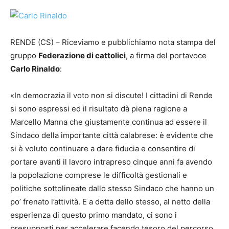
RENDE (CS) – Riceviamo e pubblichiamo nota stampa del
gruppo
Federazione di cattolici
, a firma del portavoce
Carlo Rinaldo
:
«
In democrazia il voto non si discute!
I citt
adini di Rende
si sono espressi
ed il risultato dà piena ragione a
Marcello Manna che giustamente continua ad essere il
Sindaco della importante città
calabrese: è evidente che
si è voluto continuare a dare fiducia e consentire di
portare avanti il lavoro intrapreso cinque anni fa avendo
la popolazione comprese le difficoltà gestionali e
politiche
sottolineate dallo stesso Sindaco
che hanno un
po’
frenato l’attività. E a detta dello stesso, al netto della
esperienza di questo primo mandato
, ci sono i
presupposti per accelerare facendo tesoro del percorso