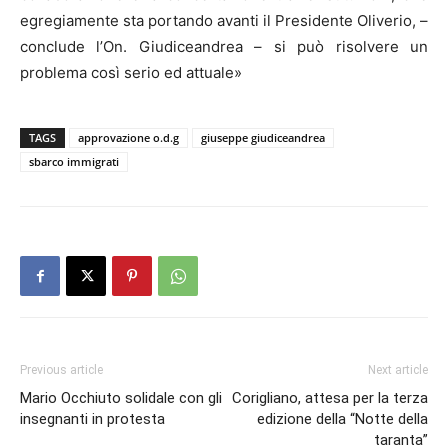
egregiamente sta portando avanti il Presidente Oliverio, –
conclude l’On. Giudiceandrea – si può risolvere un
problema così serio ed attuale»
TAGS
approvazione o.d.g
giuseppe giudiceandrea
sbarco immigrati
Previous article
Next article
Mario Occhiuto solidale con gli
Corigliano, attesa per la terza
insegnanti in protesta
edizione della “Notte della
taranta”