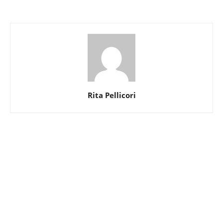
Rita Pellicori
8@30 in piazza
Istruzione&Ricerca
Cultura&Spettacolo
Sport
Società&Partecipazione
Salute&Benessere
Agenda
© Newspaper WordPress Theme by TagDiv