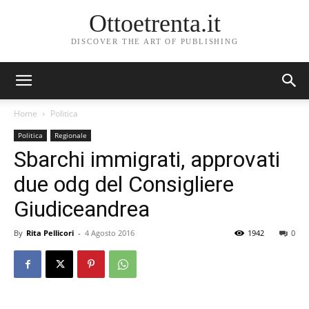
Ottoetrenta.it
DISCOVER THE ART OF PUBLISHING
Home
Politica
Politica
Regionale
Sbarchi immigrati, approvati
due odg del Consigliere
Giudiceandrea
By
Rita Pellicori
-
4 Agosto 2016
1942
0