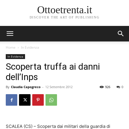
Ottoetrenta.it
DISCOVER THE ART OF PUBLISHING
Home
In Evidenza
In Evidenza
Scoperta truffa ai danni
dell’Inps
By
Claudia Capogreco
-
12 Settembre 2012
926
0
SCALEA (CS) – Scoperta dai militari della guardia di