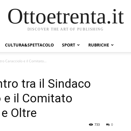
Ottoetrenta.it
DISCOVER THE ART OF PUBLISHING
CULTURA&SPETTACOLO
SPORT
RUBRICHE
etro Caracciolo e il Comitato...
ntro tra il Sindaco
 e il Comitato
e Oltre
733
0