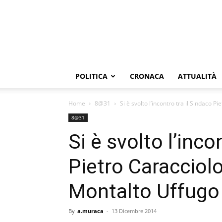
POLITICA
CRONACA
ATTUALITÀ
Home
8@31
Si è svolto l’incontro tra il Sindaco Pi
8@31
Si è svolto l’inco
Pietro Caracciolo
Montalto Uffugo 
By
a.muraca
-
13 Dicembre 2014