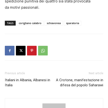
spedizione punitiva dei quattro sia stata provocata
da motivi passionali.
TAGS
corigliano calabro
schiavonea
sparatoria
Previous article
Next article
Italiani in Albania, Albanesi in
A Crotone, manifestazione in
Italia
difesa del popolo Saharawi