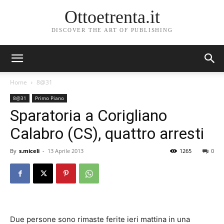
Ottoetrenta.it
DISCOVER THE ART OF PUBLISHING
Home
8@31
8@31
Primo Piano
Sparatoria a Corigliano
Calabro (CS), quattro arresti
By
s.miceli
-
13 Aprile 2013
1265
0
Due persone sono rimaste ferite ieri mattina in una