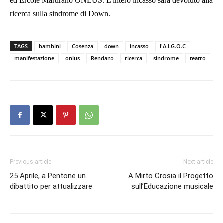
ed Ercole Martirano ONLUS. L’intero incasso sarà devoluto alla
ricerca sulla sindrome di Down.
TAGS
bambini
Cosenza
down
incasso
l'A.I.G.O.C
manifestazione
onlus
Rendano
ricerca
sindrome
teatro
Previous article
Next article
25 Aprile, a Pentone un
A Mirto Crosia il Progetto
dibattito per attualizzare
sull’Educazione musicale