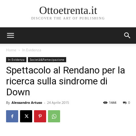
Ottoetrenta.it
DISCOVER THE ART OF PUBLISHING
Home
In Evidenza
In Evidenza
Società&Partecipazione
Spettacolo al Rendano per la
ricerca sulla sindrome di
Down
By
Alessandro Artuso
-
24 Aprile 2015
1444
0