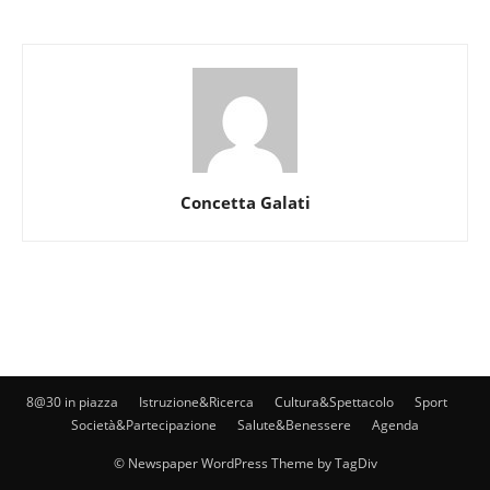
Concetta Galati
8@30 in piazza
Istruzione&Ricerca
Cultura&Spettacolo
Sport
Società&Partecipazione
Salute&Benessere
Agenda
© Newspaper WordPress Theme by TagDiv