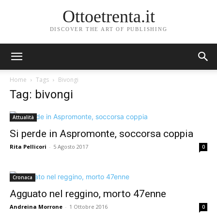
Ottoetrenta.it
DISCOVER THE ART OF PUBLISHING
Home
Tags
Bivongi
Tag: bivongi
Attualità
Si perde in Aspromonte, soccorsa coppia
Rita Pellicori
-
5 Agosto 2017
0
Cronaca
Agguato nel reggino, morto 47enne
Andreina Morrone
-
1 Ottobre 2016
0