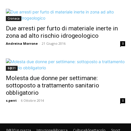
Cronaca
Due arresti per furto di materiale inerte in
zona ad alto rischio idrogeologico
Andreina Morrone
-
21 Giugno 2016
0
8@31
Molesta due donne per settimane:
sottoposto a trattamento sanitario
obbligatorio
s.perri
-
6 Ottobre 2014
0
8@30 in piazza
Istruzione&Ricerca
Cultura&Spettacolo
Sport