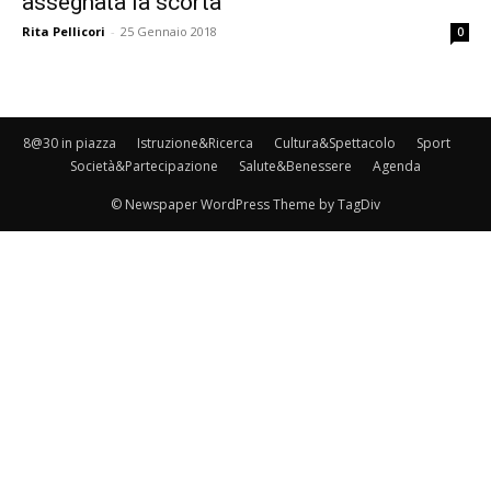
assegnata la scorta
Rita Pellicori
-
25 Gennaio 2018
0
8@30 in piazza
Istruzione&Ricerca
Cultura&Spettacolo
Sport
Società&Partecipazione
Salute&Benessere
Agenda
© Newspaper WordPress Theme by TagDiv