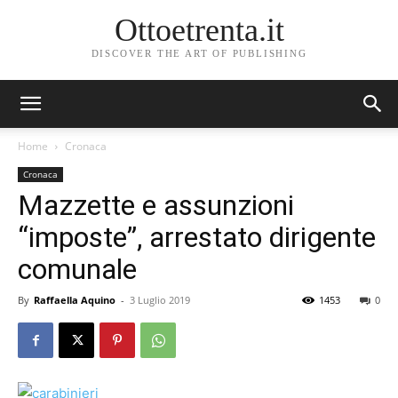
Ottoetrenta.it
DISCOVER THE ART OF PUBLISHING
Home
Cronaca
Cronaca
Mazzette e assunzioni
“imposte”, arrestato dirigente
comunale
By
Raffaella Aquino
-
3 Luglio 2019
1453
0