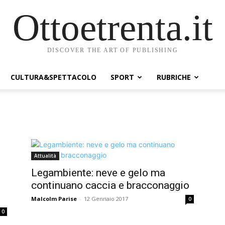
Ottoetrenta.it
DISCOVER THE ART OF PUBLISHING
CULTURA&SPETTACOLO
SPORT
RUBRICHE
Attualità
Legambiente: neve e gelo ma
continuano caccia e bracconaggio
Malcolm Parise
-
12 Gennaio 2017
0
0