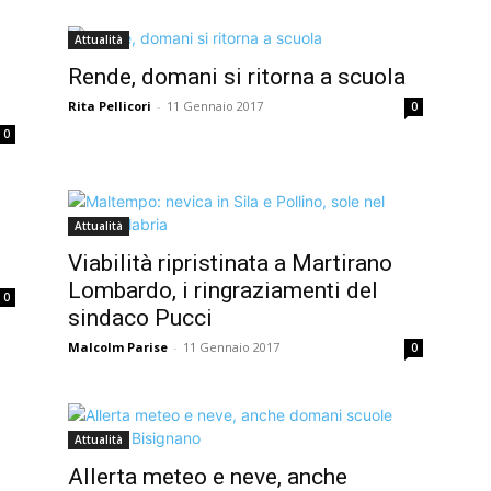
Attualità
Rende, domani si ritorna a scuola
Rita Pellicori
-
11 Gennaio 2017
0
0
Attualità
o
Viabilità ripristinata a Martirano
Lombardo, i ringraziamenti del
0
sindaco Pucci
Malcolm Parise
-
11 Gennaio 2017
0
Attualità
Allerta meteo e neve, anche