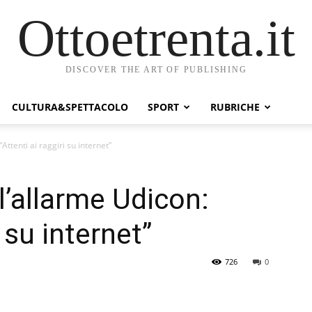
Ottoetrenta.it
DISCOVER THE ART OF PUBLISHING
CULTURA&SPETTACOLO
SPORT
RUBRICHE
“Attenti ai raggiri su internet”
 l’allarme Udicon:
i su internet”
726
0