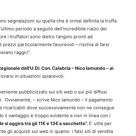
 segnalazioni su quella che è ormai definita la truffa
’ultimo periodo a seguito dell’incredibile rialzo dei
e i truffatori sono dietro l’angolo pronti ad
di prezzi particolarmente favorevoli – rischia di farsi
velano raggiri”.
gionale dell’U. Di. Con. Calabria – Nico Iamundo – ai
trovarsi in situazioni spiacevoli.
nveniente pubblicizzato sui siti web o sui più diffusi
ti. Ovviamente, – scrive Nico Iamundo – il pagamento
rte ricaricabili dove successivamente non ne consegue
 il vantaggio è troppo evidente e non in linea con i
le si aggira tra gli 11€ e 13€ a sacchetto”.
E’ utile per
e gli acquisti sul web in quanto i falsi siti di vendita