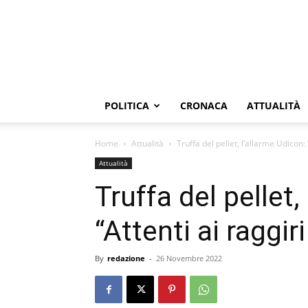
POLITICA
CRONACA
ATTUALITÀ
Home
Attualità
Truffa del pellet, l’allarme Udicon: 
Attualità
Truffa del pellet,
“Attenti ai raggir
By
redazione
-
26 Novembre 2022