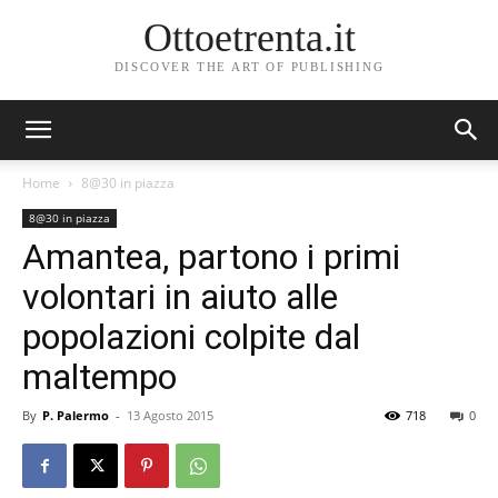
Ottoetrenta.it
DISCOVER THE ART OF PUBLISHING
Home
8@30 in piazza
8@30 in piazza
Amantea, partono i primi
volontari in aiuto alle
popolazioni colpite dal
maltempo
By
P. Palermo
-
13 Agosto 2015
718
0