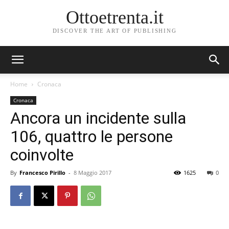
Ottoetrenta.it
DISCOVER THE ART OF PUBLISHING
Home
Cronaca
Cronaca
Ancora un incidente sulla
106, quattro le persone
coinvolte
By
Francesco Pirillo
-
8 Maggio 2017
1625
0