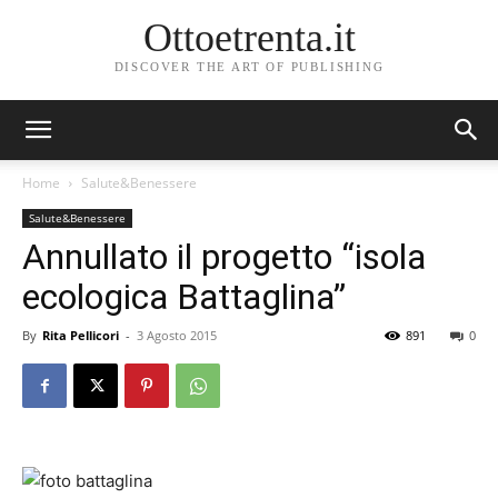
Ottoetrenta.it
DISCOVER THE ART OF PUBLISHING
Home
Salute&Benessere
Salute&Benessere
Annullato il progetto “isola
ecologica Battaglina”
By
Rita Pellicori
-
3 Agosto 2015
891
0