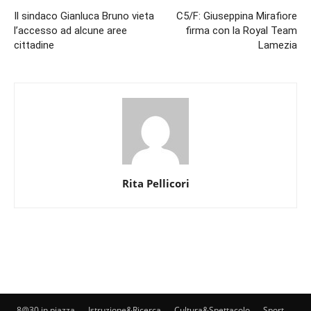
Il sindaco Gianluca Bruno vieta
C5/F: Giuseppina Mirafiore
l’accesso ad alcune aree
firma con la Royal Team
cittadine
Lamezia
Rita Pellicori
8@30 in piazza
Istruzione&Ricerca
Cultura&Spettacolo
Sport