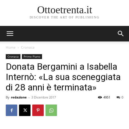
Ottoetrenta.it
DISCOVER THE ART OF PUBLISHING
Home
Cronaca
Cronaca
Primo Piano
Donata Bergamini a Isabella
Internò: «La sua sceneggiata
di 28 anni è terminata»
By
redazione
-
3 Dicembre 2017
4951
0