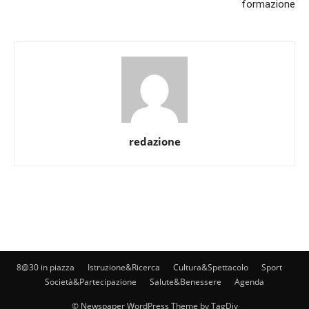
formazione
redazione
8@30 in piazza
Istruzione&Ricerca
Cultura&Spettacolo
Sport
Società&Partecipazione
Salute&Benessere
Agenda
© Newspaper WordPress Theme by TagDiv