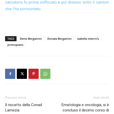
calciatore fu prima soffocato e poi disteso sotto il camion
che l’ha sormontato.
TAGS
Denis Bergamini
Donata Bergamini
isabella intern√≤
primopiano
Previous article
Next article
Il riscatto della Conad
Ematologia e oncologia, si è
Lamezia
concluso il decimo corso di