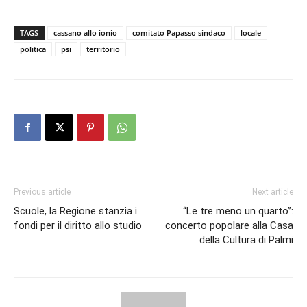
TAGS
cassano allo ionio
comitato Papasso sindaco
locale
politica
psi
territorio
Previous article
Next article
Scuole, la Regione stanzia i
“Le tre meno un quarto”:
fondi per il diritto allo studio
concerto popolare alla Casa
della Cultura di Palmi