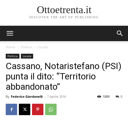
Ottoetrenta.it
DISCOVER THE ART OF PUBLISHING
Home
Politica
Locale
Politica
Locale
Cassano, Notaristefano (PSI)
punta il dito: “Territorio
abbandonato”
By
Federico Giordanelli
-
7 Aprile 2016
1009
0