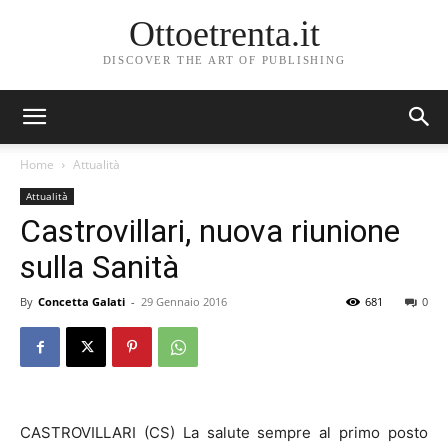
Ottoetrenta.it
DISCOVER THE ART OF PUBLISHING
Home
Attualità
Attualità
Castrovillari, nuova riunione
sulla Sanità
By
Concetta Galati
-
29 Gennaio 2016
681
0
CASTROVILLARI (CS) La salute sempre al primo posto