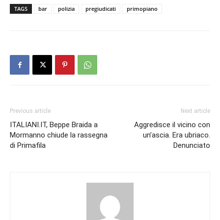
TAGS
bar
polizia
pregiudicati
primopiano
Previous article
Next article
ITALIANI.IT, Beppe Braida a
Aggredisce il vicino con
Mormanno chiude la rassegna
un’ascia. Era ubriaco.
di Primafila
Denunciato