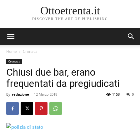
Ottoetrenta.it
DISCOVER THE ART OF PUBLISHING
Home
Cronaca
Cronaca
Chiusi due bar, erano
frequentati da pregiudicati
By
redazione
-
12 Marzo 2018
1158
0