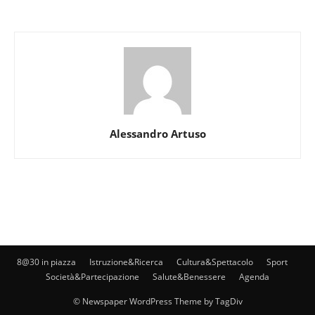
Alessandro Artuso
8@30 in piazza
Istruzione&Ricerca
Cultura&Spettacolo
Sport
Società&Partecipazione
Salute&Benessere
Agenda
© Newspaper WordPress Theme by TagDiv