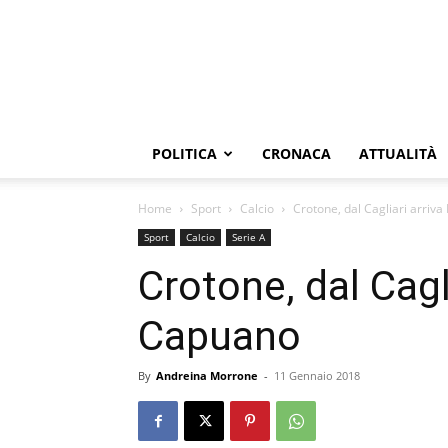
POLITICA
CRONACA
ATTUALITÀ
Home
Sport
Calcio
Crotone, dal Cagliari arri
Sport
Calcio
Serie A
Crotone, dal Cagl
Capuano
By
Andreina Morrone
-
11 Gennaio 2018