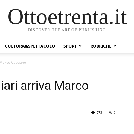
Ottoetrenta.it
DISCOVER THE ART OF PUBLISHING
CULTURA&SPETTACOLO
SPORT
RUBRICHE
va Marco Capuano
iari arriva Marco
773
0