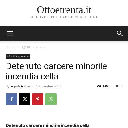
Ottoetrenta.it
DISCOVER THE ART OF PUBLISHING
Home
8@30 in piazza
8@30 in piazza
Detenuto carcere minorile
incendia cella
By
a.policicchio
-
2 Novembre 2012
1400
0
Detenuto carcere minorile incendia cella