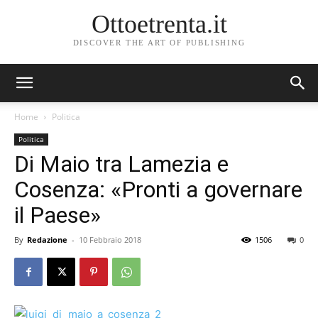
Ottoetrenta.it
DISCOVER THE ART OF PUBLISHING
Home
Politica
Politica
Di Maio tra Lamezia e
Cosenza: «Pronti a governare
il Paese»
By
Redazione
-
10 Febbraio 2018
1506
0