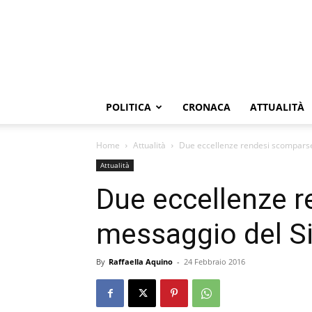
POLITICA
CRONACA
ATTUALITÀ
Home
Attualità
Due eccellenze rendesi scomparse
Attualità
Due eccellenze r
messaggio del 
By
Raffaella Aquino
-
24 Febbraio 2016