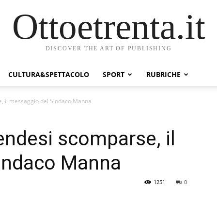
Ottoetrenta.it
DISCOVER THE ART OF PUBLISHING
CULTURA&SPETTACOLO
SPORT
RUBRICHE
, il messaggio del Sindaco Manna
endesi scomparse, il
Sindaco Manna
1251
0