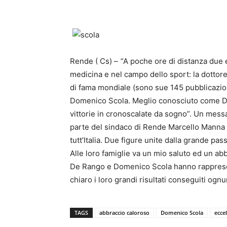
Rende ( Cs) –
“
A poche ore di distanza due
medicina e nel campo dello sport: la dottor
di fama mondiale (sono sue 145 pubblicazion
Domenico Scola. Meglio conosciuto come Don
vittorie in cronoscalate da sogno”. Un messa
parte del sindaco di Rende Marcello Manna 
tutt’Italia. Due figure unite dalla grande pa
Alle loro famiglie va un mio saluto ed un ab
De Rango e Domenico Scola hanno rappresenta
chiaro i loro grandi risultati conseguiti ogn
TAGS
abbraccio caloroso
Domenico Scola
ecce