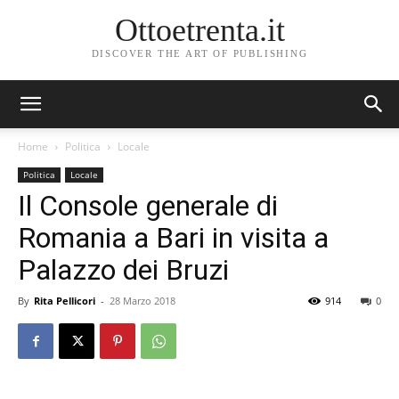
Ottoetrenta.it
DISCOVER THE ART OF PUBLISHING
Home
Politica
Locale
Politica
Locale
Il Console generale di
Romania a Bari in visita a
Palazzo dei Bruzi
By
Rita Pellicori
-
28 Marzo 2018
914
0