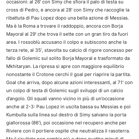
occasioni: al 26′ con Simy che sfiora il palo di testa su
cross di Pedro, e ancora al 28′ con Simy che raccoglie la
ribattuta di Pau Lopez dopo una bella azione di Messias.
Ma è la Roma a trovare il raddoppio, ancora con Borja
Mayoral al 29′ che trova il sette con un gran tiro da fuori
area. I rossoblù accusano il colpo e subiscono anche la
terza rete, al 35′, stavolta su calcio di rigore concesso per
fallo di Golemic sul solito Borja Mayoral e trasformato da
Mkhitaryan. La ripresa si apre con maggiore equilibrio
nonostante il Crotone cerchi il goal per riaprire la partita.
Goal che arriva, dopo alcune azioni interessanti, al 71′ con
un colpo di testa di Golemic sugli sviluppi di un calcio
d’angolo. Gli squali vanno vicino in più di un’occasione
anche al 2-3: Pau Lopez in uscita bassa su Messias e poi
Kumbulla sulla linea sul destro di Simy salvano la porta
giallorossa (86′), poi occasione nel recupero anche per
Riviere con il portiere ospite che neutralizza il rasoterra.
Ma il risultato non cambia più e dopo quattro minuti di