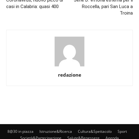
Coronavirus, nuovo picco di
Serie D: vittoria esterna per il
casi in Calabria: quasi 400
Roccella, pari San Luca a
Troina
redazione
8@30 in piazza
Istruzione&Ricerca
Cultura&Spettacolo
Sport
Società&Partecipazione
Salute&Benessere
Agenda