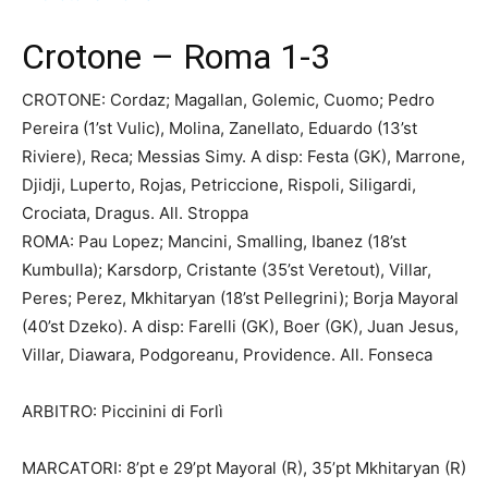
Crotone – Roma 1-3
CROTONE: Cordaz; Magallan, Golemic, Cuomo; Pedro
Pereira (1’st Vulic), Molina, Zanellato, Eduardo (13’st
Riviere), Reca; Messias Simy. A disp: Festa (GK), Marrone,
Djidji, Luperto, Rojas, Petriccione, Rispoli, Siligardi,
Crociata, Dragus. All. Stroppa
ROMA: Pau Lopez; Mancini, Smalling, Ibanez (18’st
Kumbulla); Karsdorp, Cristante (35’st Veretout), Villar,
Peres; Perez, Mkhitaryan (18’st Pellegrini); Borja Mayoral
(40’st Dzeko). A disp: Farelli (GK), Boer (GK), Juan Jesus,
Villar, Diawara, Podgoreanu, Providence. All. Fonseca
ARBITRO: Piccinini di Forlì
MARCATORI: 8’pt e 29’pt Mayoral (R), 35’pt Mkhitaryan (R)