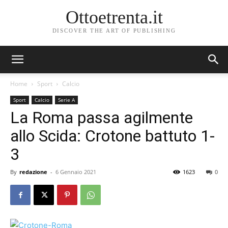
Ottoetrenta.it
DISCOVER THE ART OF PUBLISHING
Home
Sport
Calcio
Sport
Calcio
Serie A
La Roma passa agilmente
allo Scida: Crotone battuto 1-
3
By
redazione
-
6 Gennaio 2021
1623
0