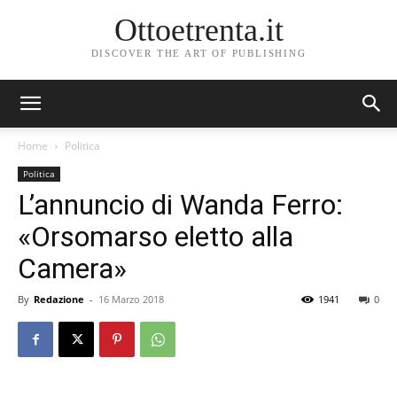
Ottoetrenta.it
DISCOVER THE ART OF PUBLISHING
Home
Politica
Politica
L’annuncio di Wanda Ferro:
«Orsomarso eletto alla
Camera»
By
Redazione
-
16 Marzo 2018
1941
0