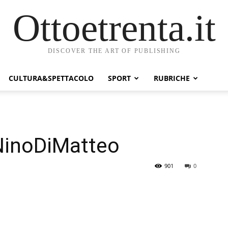
Ottoetrenta.it
DISCOVER THE ART OF PUBLISHING
CULTURA&SPETTACOLO
SPORT
RUBRICHE
inoDiMatteo
901
0