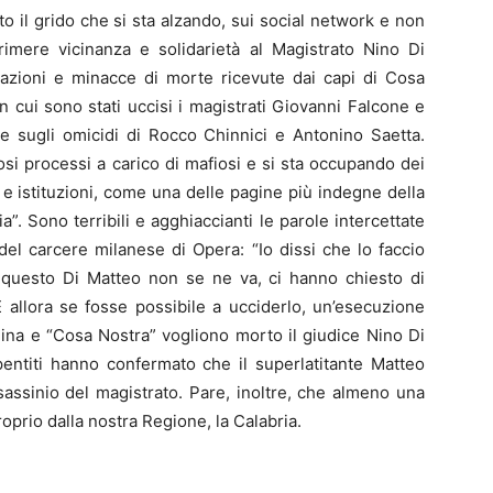
il grido che si sta alzando, sui social network e non
primere vicinanza e solidarietà al Magistrato Nino Di
idazioni e minacce di morte ricevute dai capi di Cosa
n cui sono stati uccisi i magistrati Giovanni Falcone e
he sugli omicidi di Rocco Chinnici e Antonino Saetta.
si processi a carico di mafiosi e si sta occupando dei
ca e istituzioni, come una delle pagine più indegne della
ia”. Sono terribili e agghiaccianti le parole intercettate
del carcere milanese di Opera: “Io dissi che lo faccio
é questo Di Matteo non se ne va, ci hanno chiesto di
 E allora se fosse possibile a ucciderlo, un’esecuzione
na e “Cosa Nostra” vogliono morto il giudice Nino Di
pentiti hanno confermato che il superlatitante Matteo
assinio del magistrato. Pare, inoltre, che almeno una
proprio dalla nostra Regione, la Calabria.