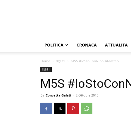
POLITICA
CRONACA
ATTUALITÀ
Home
8@31
M5S #IoStoConNinoDiMatteo
8@31
M5S #IoStoConN
By
Concetta Galati
-
2 Ottobre 2015