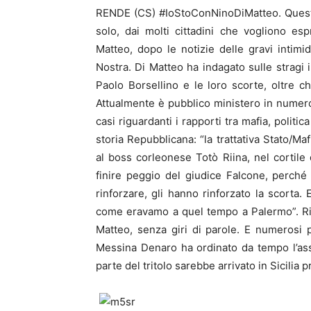
RENDE (CS) #IoStoConNinoDiMatteo. Questo 
solo, dai molti cittadini che vogliono es
Matteo, dopo le notizie delle gravi intim
Nostra. Di Matteo ha indagato sulle stragi i
Paolo Borsellino e le loro scorte, oltre c
Attualmente è pubblico ministero in numero
casi riguardanti i rapporti tra mafia, politi
storia Repubblicana: “la trattativa Stato/Maf
al boss corleonese Totò Riina, nel cortile 
finire peggio del giudice Falcone, perch
rinforzare, gli hanno rinforzato la scorta.
come eravamo a quel tempo a Palermo”. Rii
Matteo, senza giri di parole. E numerosi 
Messina Denaro ha ordinato da tempo l’ass
parte del tritolo sarebbe arrivato in Sicilia 