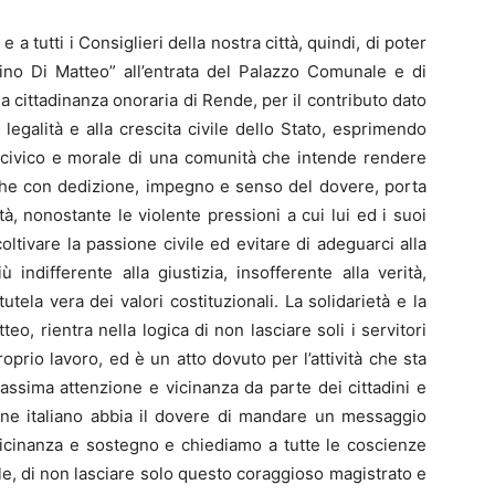
 tutti i Consiglieri della nostra città, quindi, di poter
ino Di Matteo” all’entrata del Palazzo Comunale e di
la cittadinanza onoraria di Rende, per il contributo dato
legalità e alla crescita civile dello Stato, esprimendo
 civico e morale di una comunità che intende rendere
che con dedizione, impegno e senso del dovere, porta
ità, nonostante le violente pressioni a cui lui ed i suoi
oltivare la passione civile ed evitare di adeguarci alla
ndifferente alla giustizia, insofferente alla verità,
utela vera dei valori costituzionali. La solidarietà e la
eo, rientra nella logica di non lasciare soli i servitori
oprio lavoro, ed è un atto dovuto per l’attività che sta
assima attenzione e vicinanza da parte dei cittadini e
une italiano abbia il dovere di mandare un messaggio
vicinanza e sostegno e chiediamo a tutte le coscienze
e, di non lasciare solo questo coraggioso magistrato e