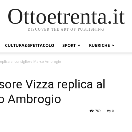
Ottoetrenta.it
DISCOVER THE ART OF PUBLISHING
CULTURA&SPETTACOLO
SPORT
RUBRICHE
replica al consigliere Marco Ambrogio
ore Vizza replica al
co Ambrogio
769
0