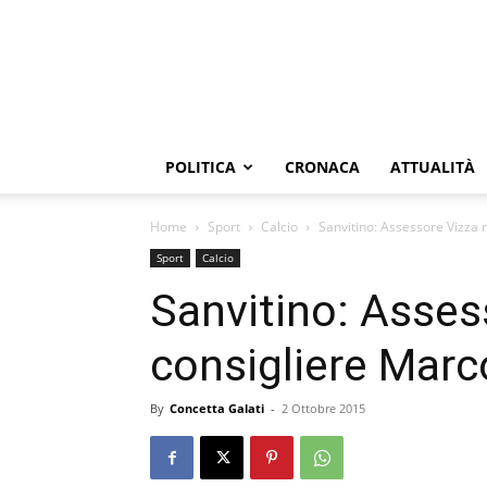
POLITICA
CRONACA
ATTUALITÀ
Home
Sport
Calcio
Sanvitino: Assessore Vizza 
Sport
Calcio
Sanvitino: Assess
consigliere Mar
By
Concetta Galati
-
2 Ottobre 2015