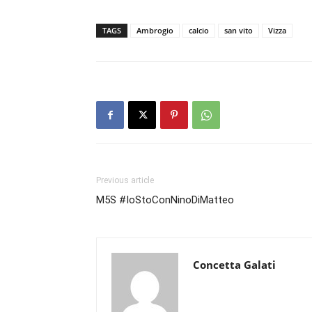
TAGS
Ambrogio
calcio
san vito
Vizza
Previous article
M5S #IoStoConNinoDiMatteo
Concetta Galati