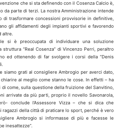
nvenzione che si sta definendo con il Cosenza Calcio è,
zzo da parte di terzi. La nostra Amministrazione intende
do di trasformare concessioni provvisorie in definitive,
o gli affidamenti degli impianti sportivi e favorendo
 altre.
le si è preoccupata di individuare una soluzione
la struttura “Real Cosenza” di Vincenzo Perri, peraltro
ino ed ottenendo di far svolgere i corsi della “Denis
ì.
e siamo grati al consigliere Ambrogio per averci dato,
r chiarire al meglio come stanno le cose. In effetti – ha
 di come, sulla questione della fruizione del Sanvitino,
 arrivate da più parti, proprio il novello Savonarola,
però- conclude l’Assessore Vizza – che si dica che
agazzi della città di praticare lo sport, perché è vero
nsigliere Ambrogio si informasse di più e facesse le
be inesattezze”.