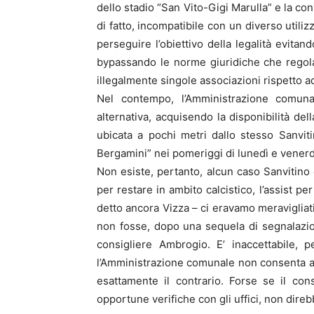
dello stadio “San Vito-Gigi Marulla” e la co
di fatto, incompatibile con un diverso utili
perseguire l’obiettivo della legalità evitan
bypassando le norme giuridiche che regolan
illegalmente singole associazioni rispetto ad
Nel contempo, l’Amministrazione comuna
alternativa, acquisendo la disponibilità del
ubicata a pochi metri dallo stesso Sanvit
Bergamini” nei pomeriggi di lunedì e venerd
Non esiste, pertanto, alcun caso Sanvitino 
per restare in ambito calcistico, l’assist pe
detto ancora Vizza – ci eravamo meravigliati
non fosse, dopo una sequela di segnalazioni
consigliere Ambrogio. E’ inaccettabile, 
l’Amministrazione comunale non consenta ai r
esattamente il contrario. Forse se il co
opportune verifiche con gli uffici, non direb