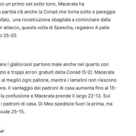
opo un primo set sotto tono, Macerata ha
in partita c’è anche la Conad che torna sotto e pareggia
rofalo, una ricostruzione sbagliata a cominciare dalla
n attacco, questa volta di Spescha, regalano 4 palle
o 25-20.
care i giallorossi partono male anche nel quarto con
zio e troppi errori gratuiti della Conad (5-2). Macerata
a al meglio ogni pallone, mentre i lametini non riescono
re. Il vantaggio dei padroni di casa aumenta fino al 15-
e la confusione e Macerata prende il largo 22-13. Sul
 i padroni di casa. Di Meo spedisce fuori la prima, ma
chiude 25-15.
off