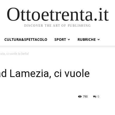
Ottoetrenta.it
DISCOVER THE ART OF PUBLISHING
CULTURA&SPETTACOLO
SPORT
RUBRICHE
a, ci vuole la bella!
d Lamezia, ci vuole
790
0