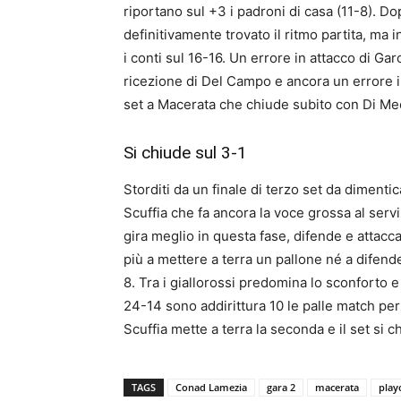
riportano sul +3 i padroni di casa (11-8). D
definitivamente trovato il ritmo partita, ma 
i conti sul 16-16. Un errore in attacco di Ga
ricezione di Del Campo e ancora un errore i
set a Macerata che chiude subito con Di Me
Si chiude sul 3-1
Storditi da un finale di terzo set da dimenti
Scuffia che fa ancora la voce grossa al servi
gira meglio in questa fase, difende e attacc
più a mettere a terra un pallone né a difende
8. Tra i giallorossi predomina lo sconforto 
24-14 sono addirittura 10 le palle match per
Scuffia mette a terra la seconda e il set si 
TAGS
Conad Lamezia
gara 2
macerata
play