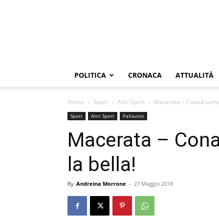
POLITICA
CRONACA
ATTUALITÀ
Home
Sport
Altri Sport
Macerata – Conad Lamezi
Sport
Altri Sport
Pallavolo
Macerata – Cona
la bella!
By
Andreina Morrone
-
27 Maggio 2018