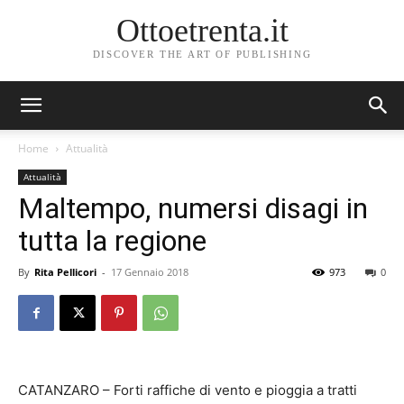
Ottoetrenta.it
DISCOVER THE ART OF PUBLISHING
Home
Attualità
Attualità
Maltempo, numersi disagi in
tutta la regione
By
Rita Pellicori
-
17 Gennaio 2018
973
0
CATANZARO – Forti raffiche di vento e pioggia a tratti