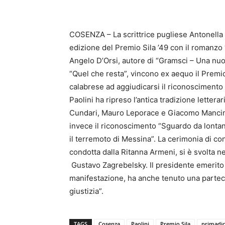
COSENZA – La scrittrice pugliese Antonella L
edizione del Premio Sila ’49 con il romanzo 
Angelo D’Orsi, autore di “Gramsci – Una nuova
“Quel che resta”, vincono ex aequo il Premio
calabrese ad aggiudicarsi il riconoscimento
Paolini ha ripreso l’antica tradizione lette
Cundari, Mauro Leporace e Giacomo Mancini.
invece il riconoscimento “Sguardo da lontano
il terremoto di Messina”. La cerimonia di c
condotta dalla Ritanna Armeni, si è svolta ne
Gustavo Zagrebelsky. Il presidente emerito d
manifestazione, ha anche tenuto una partecip
giustizia”.
TAGS
Cosenza
Paolini
Premio Sila
primadic