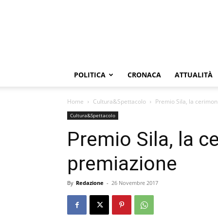
POLITICA
CRONACA
ATTUALITÀ
Home
Cultura&Spettacolo
Premio Sila, la cerimon
Cultura&Spettacolo
Premio Sila, la c
premiazione
By
Redazione
-
26 Novembre 2017