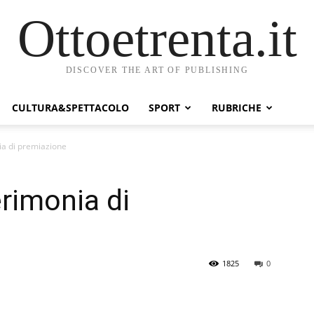
Ottoetrenta.it
DISCOVER THE ART OF PUBLISHING
CULTURA&SPETTACOLO
SPORT
RUBRICHE
ia di premiazione
erimonia di
1825
0