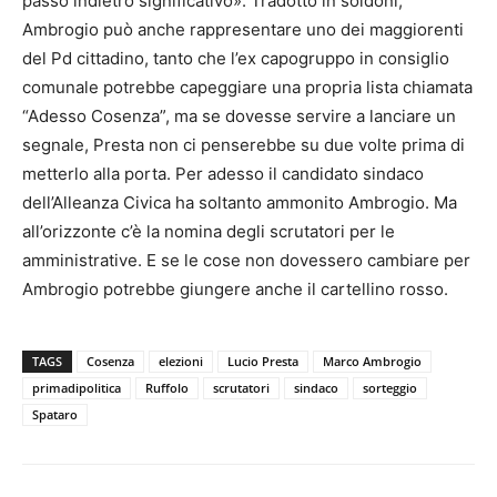
passo indietro significativo». Tradotto in soldoni,
Ambrogio può anche rappresentare uno dei maggiorenti
del Pd cittadino, tanto che l’ex capogruppo in consiglio
comunale potrebbe capeggiare una propria lista chiamata
“Adesso Cosenza”, ma se dovesse servire a lanciare un
segnale, Presta non ci penserebbe su due volte prima di
metterlo alla porta. Per adesso il candidato sindaco
dell’Alleanza Civica ha soltanto ammonito Ambrogio. Ma
all’orizzonte c’è la nomina degli scrutatori per le
amministrative. E se le cose non dovessero cambiare per
Ambrogio potrebbe giungere anche il cartellino rosso.
TAGS
Cosenza
elezioni
Lucio Presta
Marco Ambrogio
primadipolitica
Ruffolo
scrutatori
sindaco
sorteggio
Spataro