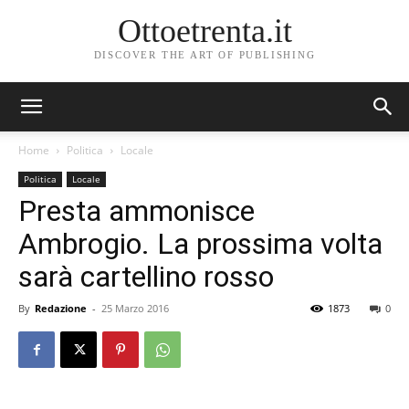
Ottoetrenta.it
DISCOVER THE ART OF PUBLISHING
Home
Politica
Locale
Politica
Locale
Presta ammonisce
Ambrogio. La prossima volta
sarà cartellino rosso
By
Redazione
-
25 Marzo 2016
1873
0