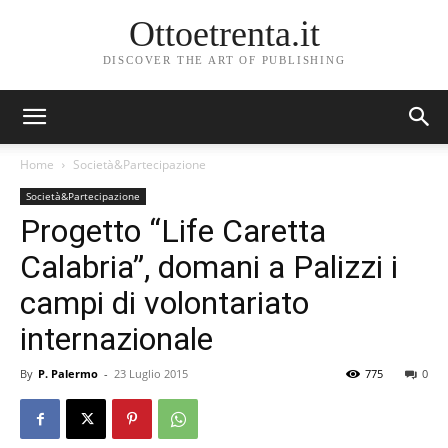
Ottoetrenta.it
DISCOVER THE ART OF PUBLISHING
Home
Società&Partecipazione
Società&Partecipazione
Progetto “Life Caretta
Calabria”, domani a Palizzi i
campi di volontariato
internazionale
By
P. Palermo
-
23 Luglio 2015
775
0