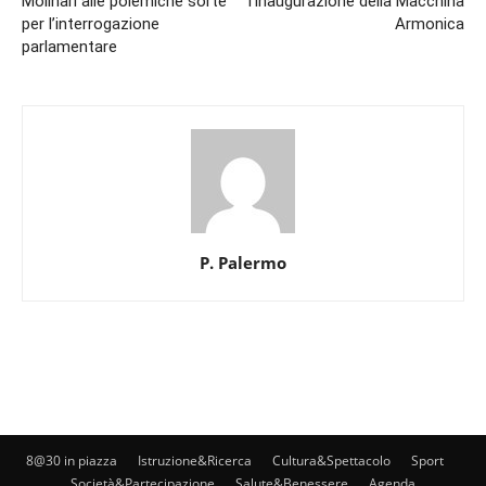
Molinari alle polemiche sorte
l’inaugurazione della Macchina
per l’interrogazione
Armonica
parlamentare
P. Palermo
8@30 in piazza
Istruzione&Ricerca
Cultura&Spettacolo
Sport
Società&Partecipazione
Salute&Benessere
Agenda