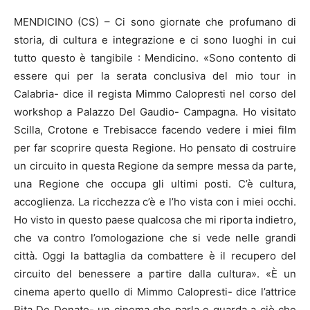
MENDICINO (CS) – Ci sono giornate che profumano di
storia, di cultura e integrazione e ci sono luoghi in cui
tutto questo è tangibile : Mendicino. «Sono contento di
essere qui per la serata conclusiva del mio tour in
Calabria- dice il regista Mimmo Calopresti nel corso del
workshop a Palazzo Del Gaudio- Campagna. Ho visitato
Scilla, Crotone e Trebisacce facendo vedere i miei film
per far scoprire questa Regione. Ho pensato di costruire
un circuito in questa Regione da sempre messa da parte,
una Regione che occupa gli ultimi posti. C’è cultura,
accoglienza. La ricchezza c’è e l’ho vista con i miei occhi.
Ho visto in questo paese qualcosa che mi riporta indietro,
che va contro l’omologazione che si vede nelle grandi
città. Oggi la battaglia da combattere è il recupero del
circuito del benessere a partire dalla cultura». «È un
cinema aperto quello di Mimmo Calopresti- dice l’attrice
Rita De Donato- un cinema che parla e guarda a ciò che