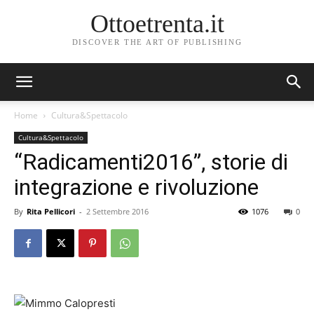
Ottoetrenta.it
DISCOVER THE ART OF PUBLISHING
Home
Cultura&Spettacolo
Cultura&Spettacolo
“Radicamenti2016”, storie di
integrazione e rivoluzione
By
Rita Pellicori
-
2 Settembre 2016
1076
0