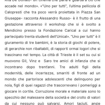
accade nel mondo». «“Uno per tutti”, l’ultima pellicola di
Calopresti che tra poco verrà proiettata in Piazza San
Giuseppe- racconta Alessandro Russo- è il frutto di una
gestazione attraverso il workshop che si è svolto a
Mendicino presso la Fondazione Carical a cui hanno
partecipato trenta studenti dell’Unical». “Uno per tutti” è il
giuramento di tre bambini, è la storia di giochi di potere,
di gerarchie non ribaltabili, di rapporti ormai logori che si
trascinano nel tempo. La città di Trieste è il set su cui si
muovono Gil, Vinz e Saro tre amici di infanzia che si
incontrano dopo trent’anni. Tre adulti figli della
modernità, delle incertezze, smarriti di fronte ad un
mondo che partorisce adolescenti che delinquono per
noia, figli di quei ragazzi che trascorrevano i pomeriggi a
giocare in cortile. Corruzione morale e materiale sono lo
specchio del malessere della società e del crollo di valori
da cui nessuno può salvarsi. Amori taciuti, ansie