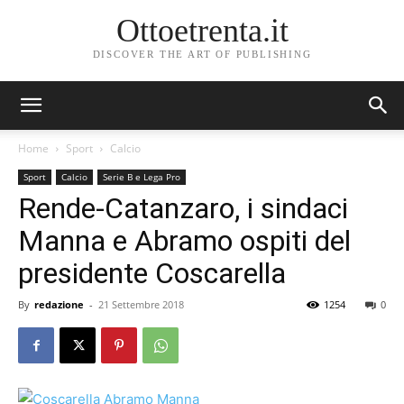
Ottoetrenta.it
DISCOVER THE ART OF PUBLISHING
Home
Sport
Calcio
Sport
Calcio
Serie B e Lega Pro
Rende-Catanzaro, i sindaci
Manna e Abramo ospiti del
presidente Coscarella
By
redazione
-
21 Settembre 2018
1254
0