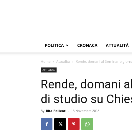
POLITICA
CRONACA
ATTUALITÀ
Home
Attualità
Rende, domani al Seminario giorna
Attualità
Rende, domani al
di studio su Chi
By
Rita Pellicori
-
13 Novembre 2018