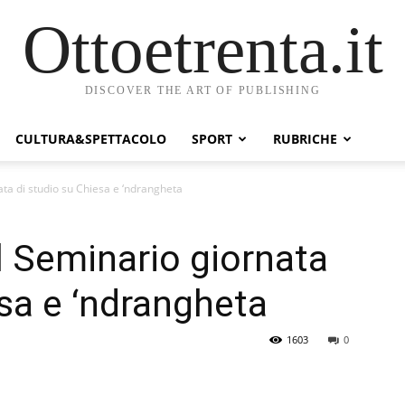
Ottoetrenta.it
DISCOVER THE ART OF PUBLISHING
CULTURA&SPETTACOLO
SPORT
RUBRICHE
ta di studio su Chiesa e ‘ndrangheta
 Seminario giornata
esa e ‘ndrangheta
1603
0