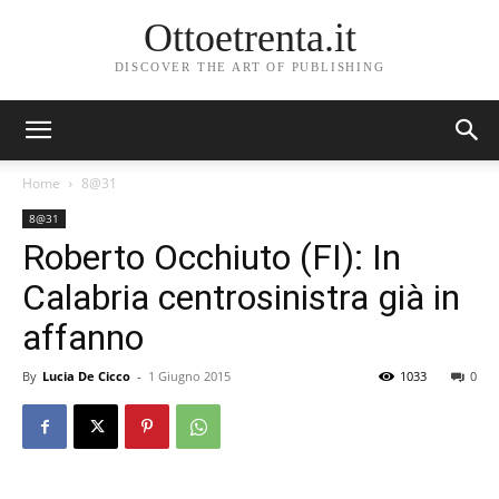
Ottoetrenta.it
DISCOVER THE ART OF PUBLISHING
Home
8@31
8@31
Roberto Occhiuto (FI): In
Calabria centrosinistra già in
affanno
By
Lucia De Cicco
-
1 Giugno 2015
1033
0