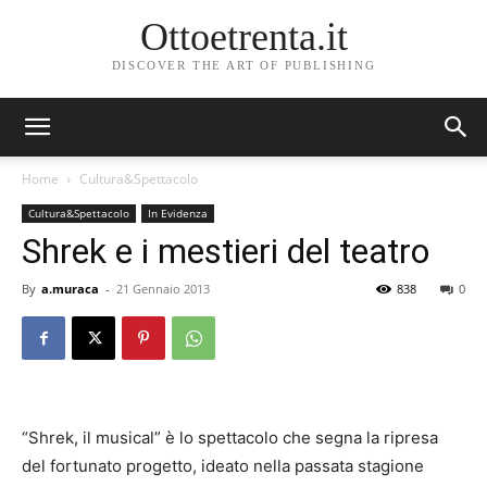
Ottoetrenta.it
DISCOVER THE ART OF PUBLISHING
Home
Cultura&Spettacolo
Cultura&Spettacolo
In Evidenza
Shrek e i mestieri del teatro
By
a.muraca
-
21 Gennaio 2013
838
0
“Shrek, il musical” è lo spettacolo che segna la ripresa
del fortunato progetto, ideato nella passata stagione