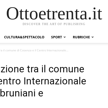
Ottoetrenta.it
DISCOVER THE ART OF PUBLISHING
CULTURA&SPETTACOLO
SPORT
RUBRICHE
ra il comune di Cosenza e il Centro Internazionale...
nzione tra il comune
entro Internazionale
,bruniani e