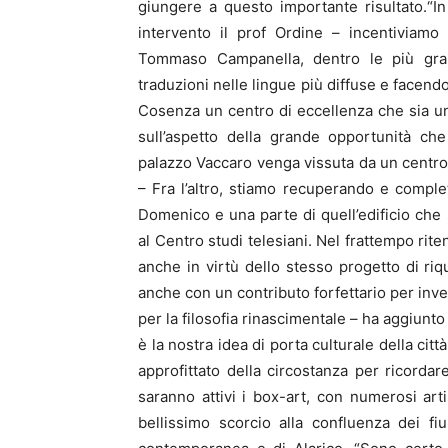
giungere a questo importante risultato.“
intervento il prof Ordine – incentiviamo
Tommaso Campanella, dentro le più gran
traduzioni nelle lingue più diffuse e facendo 
Cosenza un centro di eccellenza che sia un
sull’aspetto della grande opportunità ch
palazzo Vaccaro venga vissuta da un centro s
– Fra l’altro, stiamo recuperando e comp
Domenico e una parte di quell’edificio che s
al Centro studi telesiani. Nel frattempo rit
anche in virtù dello stesso progetto di riq
anche con un contributo forfettario per inves
per la filosofia rinascimentale – ha aggiun
è la nostra idea di porta culturale della citt
approfittato della circostanza per ricordar
saranno attivi i box-art, con numerosi artis
bellissimo scorcio alla confluenza dei fiu