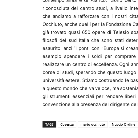
contemporanea e di Alarico. “Sono certo 
riconosciuta del centro studi, a livello in
che andiamo a rafforzare con i nostri cittad
Occhiuto, anche quelli per la Fondazione Car
già trovato quasi 650 opere di Telesio sp
filosofi del sud Italia che sono stati de
esaurito, anzi.“I ponti con l’Europa si cr
esempio spendere i soldi per comprare le
realizzare un centro di eccellenza. Ogni a
borse di studi, sperando che questo luogo di
università estere. Stiamo costruendo le basi
a questo mondo che va veloce, ma sostenia
gli strumenti essenziali per rendere liberi e
convenzione alla presenza del dirigente del 
TAGS
Cosenza
mario occhiuto
Nuccio Ordine