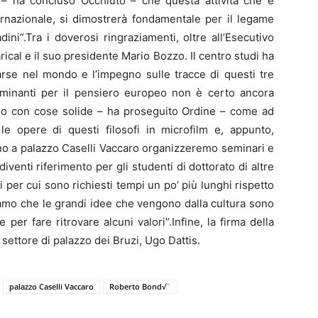
– ha concluso Occhiuto – che questa attività che è
ternazionale, si dimostrerà fondamentale per il legame
ini”.Tra i doverosi ringraziamenti, oltre all’Esecutivo
ical e il suo presidente Mario Bozzo. Il centro studi ha
arse nel mondo e l’impegno sulle tracce di questi tre
terminanti per il pensiero europeo non è certo ancora
eano con cose solide – ha proseguito Ordine – come ad
 opere di questi filosofi in microfilm e, appunto,
nno a palazzo Caselli Vaccaro organizzeremo seminari e
venti riferimento per gli studenti di dottorato di altre
 per cui sono richiesti tempi un po’ più lunghi rispetto
mo che le grandi idee che vengono dalla cultura sono
 per fare ritrovare alcuni valori”.Infine, la firma della
settore di palazzo dei Bruzi, Ugo Dattis.
palazzo Caselli Vaccaro
Roberto Bond√¨