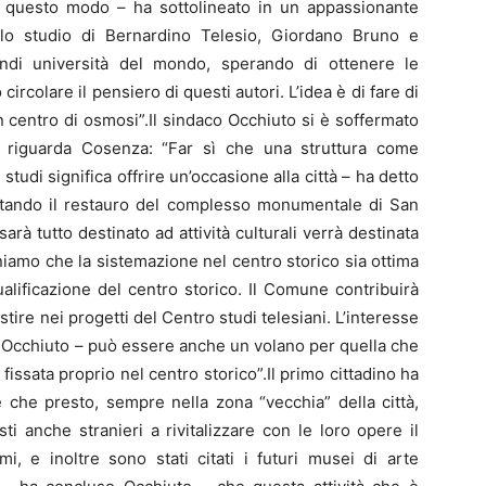
In questo modo – ha sottolineato in un appassionante
 lo studio di Bernardino Telesio, Giordano Bruno e
di università del mondo, sperando di ottenere le
circolare il pensiero di questi autori. L’idea è di fare di
 centro di osmosi”.Il sindaco Occhiuto si è soffermato
e riguarda Cosenza: “Far sì che una struttura come
tudi significa offrire un’occasione alla città – ha detto
letando il restauro del complesso monumentale di San
arà tutto destinato ad attività culturali verrà destinata
eniamo che la sistemazione nel centro storico sia ottima
ualificazione del centro storico. Il Comune contribuirà
tire nei progetti del Centro studi telesiani. L’interesse
to Occhiuto – può essere anche un volano per quella che
à fissata proprio nel centro storico”.Il primo cittadino ha
e che presto, sempre nella zona “vecchia” della città,
ti anche stranieri a rivitalizzare con le loro opere il
mi, e inoltre sono stati citati i futuri musei di arte