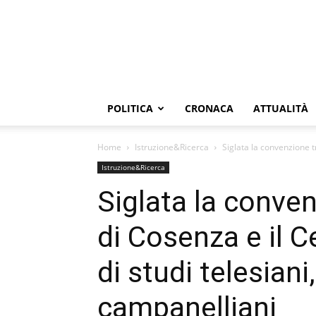
POLITICA
CRONACA
ATTUALITÀ
Home
Istruzione&Ricerca
Siglata la convenzione t
Istruzione&Ricerca
Siglata la conve
di Cosenza e il C
di studi telesiani
campanelliani