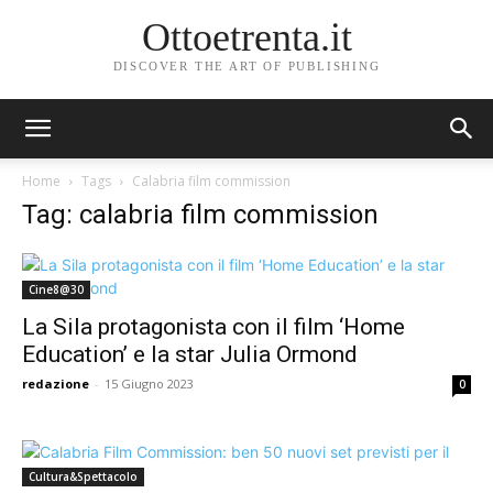
Ottoetrenta.it
DISCOVER THE ART OF PUBLISHING
Home
Tags
Calabria film commission
Tag: calabria film commission
Cine8@30
La Sila protagonista con il film ‘Home
Education’ e la star Julia Ormond
redazione
-
15 Giugno 2023
0
Cultura&Spettacolo