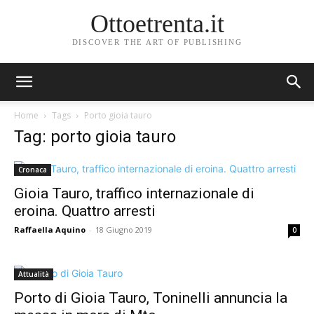
Ottoetrenta.it
DISCOVER THE ART OF PUBLISHING
Home
Tags
Porto gioia tauro
Tag: porto gioia tauro
Cronaca
Gioia Tauro, traffico internazionale di
eroina. Quattro arresti
Raffaella Aquino
-
18 Giugno 2019
0
Attualità
Porto di Gioia Tauro, Toninelli annuncia la