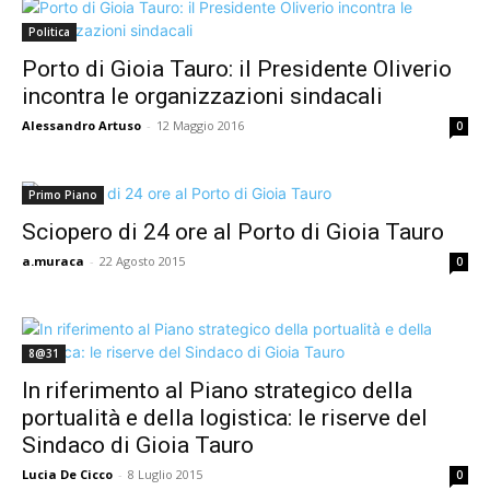
Politica
Porto di Gioia Tauro: il Presidente Oliverio
incontra le organizzazioni sindacali
Alessandro Artuso
-
12 Maggio 2016
0
Primo Piano
Sciopero di 24 ore al Porto di Gioia Tauro
a.muraca
-
22 Agosto 2015
0
8@31
In riferimento al Piano strategico della
portualità e della logistica: le riserve del
Sindaco di Gioia Tauro
Lucia De Cicco
-
8 Luglio 2015
0