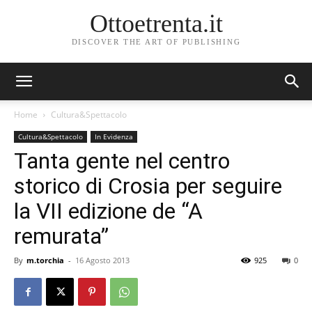
Ottoetrenta.it
DISCOVER THE ART OF PUBLISHING
Home
Cultura&Spettacolo
Cultura&Spettacolo
In Evidenza
Tanta gente nel centro
storico di Crosia per seguire
la VII edizione de “A
remurata”
By
m.torchia
-
16 Agosto 2013
925
0