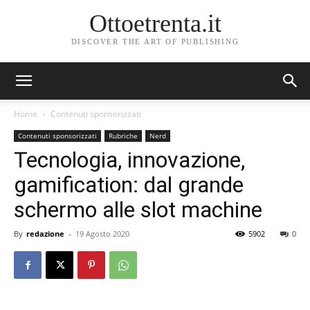
Ottoetrenta.it
DISCOVER THE ART OF PUBLISHING
Home
Contenuti sponsorizzati
Contenuti sponsorizzati
Rubriche
Nerd
Tecnologia, innovazione,
gamification: dal grande
schermo alle slot machine
By
redazione
-
19 Agosto 2020
5902
0