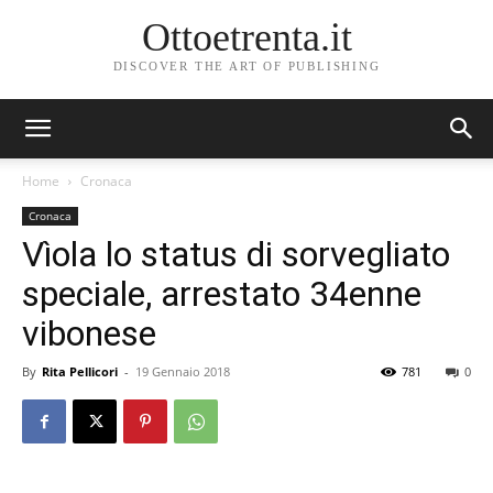
Ottoetrenta.it
DISCOVER THE ART OF PUBLISHING
Home
Cronaca
Cronaca
Vìola lo status di sorvegliato
speciale, arrestato 34enne
vibonese
By
Rita Pellicori
-
19 Gennaio 2018
781
0