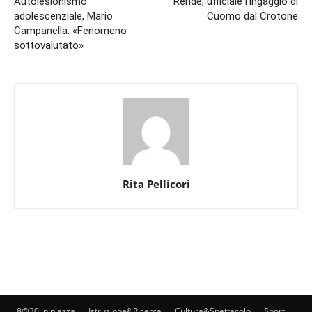
Autolesionismo
Rende, ufficiale l’ingaggio di
adolescenziale, Mario
Cuomo dal Crotone
Campanella: «Fenomeno
sottovalutato»
Rita Pellicori
8@30 in piazza
Istruzione&Ricerca
Cultura&Spettacolo
Sport