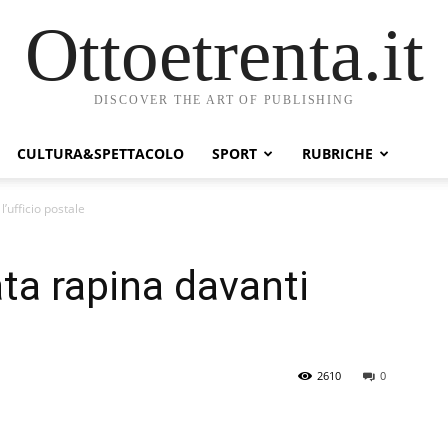
Ottoetrenta.it
DISCOVER THE ART OF PUBLISHING
CULTURA&SPETTACOLO
SPORT
RUBRICHE
l’ufficio postale
ta rapina davanti
2610
0