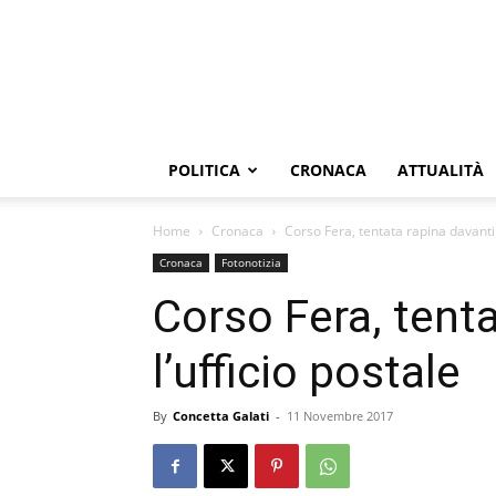
POLITICA
CRONACA
ATTUALITÀ
Home
Cronaca
Corso Fera, tentata rapina davanti 
Cronaca
Fotonotizia
Corso Fera, tenta
l’ufficio postale
By
Concetta Galati
-
11 Novembre 2017