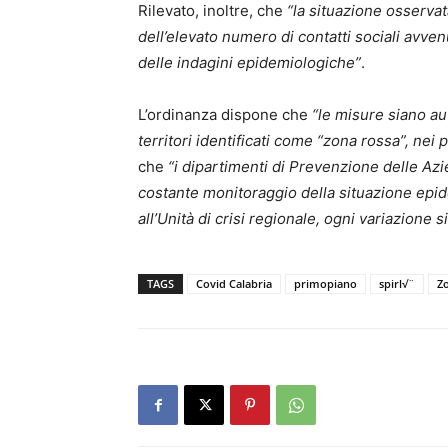
Rilevato, inoltre, che
“la situazione osserva
dell’elevato numero di contatti sociali avvenu
delle indagini epidemiologiche”
.
L’ordinanza dispone che
“le misure siano a
territori identificati come “zona rossa”, ne
che
“i dipartimenti di Prevenzione delle Az
costante monitoraggio della situazione epi
all’Unità di crisi regionale, ogni variazione s
TAGS
Covid Calabria
primopiano
spirl√¨
Z