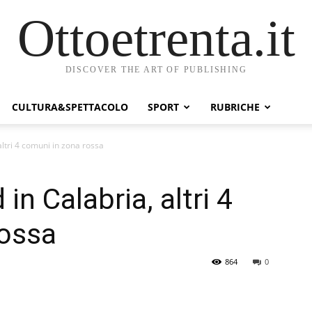
Ottoetrenta.it
DISCOVER THE ART OF PUBLISHING
CULTURA&SPETTACOLO
SPORT
RUBRICHE
ltri 4 comuni in zona rossa
n Calabria, altri 4
rossa
864
0