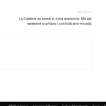
Next article
La Calabria da lunedì in zona arancione. Ma dal
weekend scattano i controlli anti-movida
8@30 in piazza
Istruzione&Ricerca
Cultura&Spettacolo
Sport
S