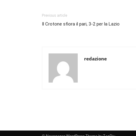
Previous article
Il Crotone sfiora il pari, 3-2 per la Lazio
redazione
© Newspaper WordPress Theme by TagDiv