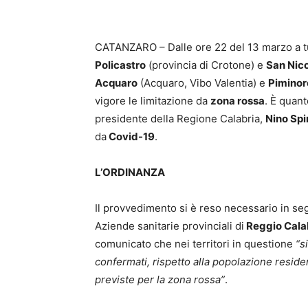
CATANZARO – Dalle ore 22 del 13 marzo a tu
Policastro
(provincia di Crotone) e
San Nico
Acquaro
(Acquaro, Vibo Valentia) e
Piminor
vigore le limitazione da
zona rossa
. È quant
presidente della Regione Calabria,
Nino Spir
da
Covid-19
.
L’ORDINANZA
Il provvedimento si è reso necessario in seg
Aziende sanitarie provinciali di
Reggio Cala
comunicato che nei territori in questione
“s
confermati, rispetto alla popolazione reside
previste per la zona rossa”
.