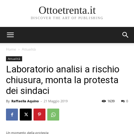
Ottoetrenta.it
DISCOVER THE ART OF PUBLISHING
Home
Attualità
Attualità
Laboratorio analisi a rischio
chiusura, monta la protesta
dei sindaci
By
Raffaella Aquino
-
21 Maggio 2019
1639
0
Un momento della protesta