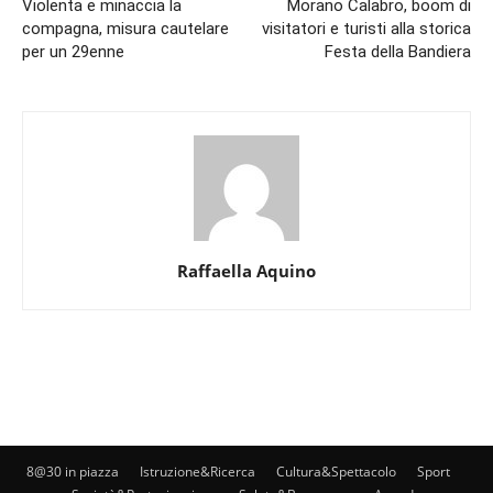
Violenta e minaccia la
Morano Calabro, boom di
compagna, misura cautelare
visitatori e turisti alla storica
per un 29enne
Festa della Bandiera
Raffaella Aquino
8@30 in piazza
Istruzione&Ricerca
Cultura&Spettacolo
Sport