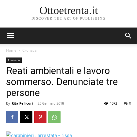
Ottoetrenta.it
DISCOVER THE ART OF PUBLISHING
Home
Cronaca
Cronaca
Reati ambientali e lavoro
sommerso. Denunciate tre
persone
By
Rita Pellicori
-
25 Gennaio 2018
1072
0