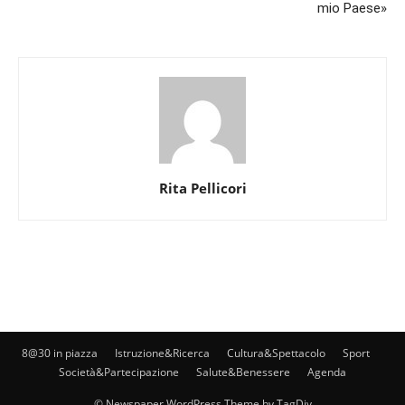
mio Paese»
Rita Pellicori
8@30 in piazza
Istruzione&Ricerca
Cultura&Spettacolo
Sport
Società&Partecipazione
Salute&Benessere
Agenda
© Newspaper WordPress Theme by TagDiv