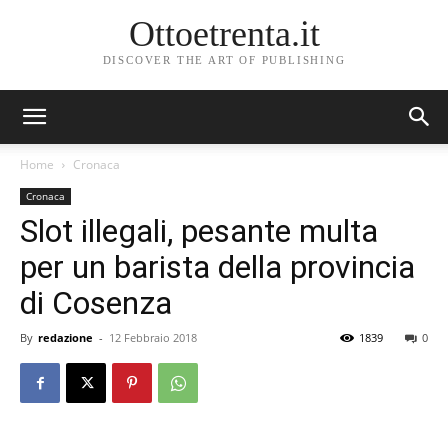
Ottoetrenta.it
DISCOVER THE ART OF PUBLISHING
Home
Cronaca
Cronaca
Slot illegali, pesante multa
per un barista della provincia
di Cosenza
By
redazione
-
12 Febbraio 2018
1839
0